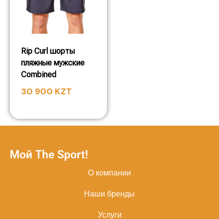
Rip Curl шорты
пляжные мужские
Combined
30 900
KZT
Мой The Sport!
О компании
Наши бренды
Услуги