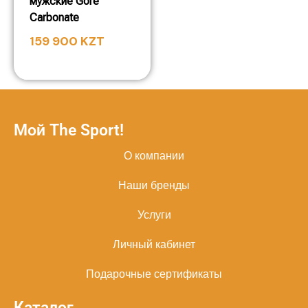
мужские Gore
Carbonate
159 900
KZT
Мой The Sport!
О компании
Наши бренды
Услуги
Личный кабинет
Подарочные сертификаты
Каталог