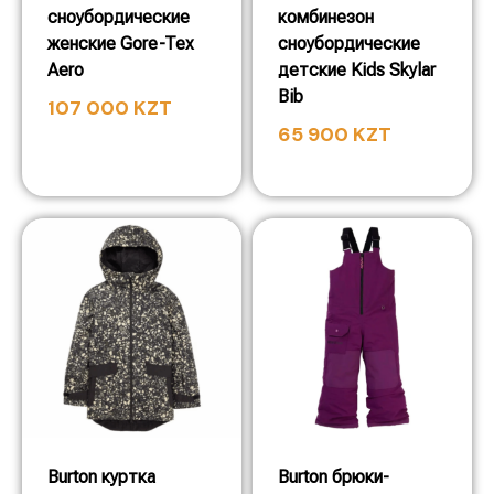
сноубордические
комбинезон
женские Gore-Tex
сноубордические
Aero
детские Kids Skylar
Bib
107 000
KZT
65 900
KZT
Burton куртка
Burton брюки-