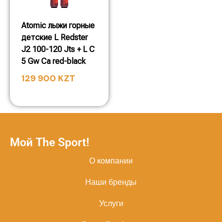
Atomic лыжи горные
детские L Redster
J2 100-120 Jts + L C
5 Gw Ca red-black
129 900
KZT
Мой The Sport!
О компании
Наши бренды
Услуги