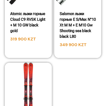
Atomic лыжи горные
Salomon лыжи
Cloud C9 RVSK Light
горные E S/Max N°10
+ M 10 GW black
Xt M M + E M10 Gw
gold
Shooting sea black
black L80
319 900
KZT
349 900
KZT