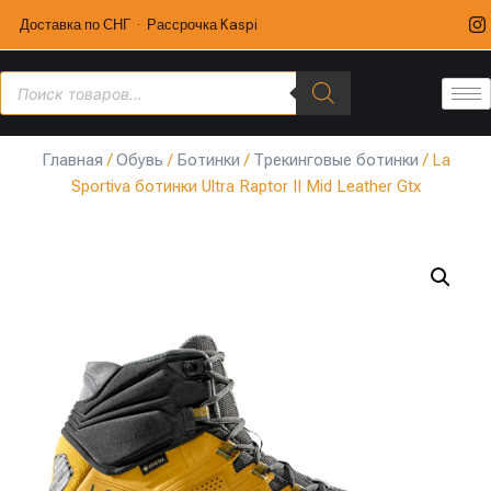
Доставка по СНГ · Рассрочка Kaspi
Главная
/
Обувь
/
Ботинки
/
Трекинговые ботинки
/ La
Sportiva ботинки Ultra Raptor II Mid Leather Gtx