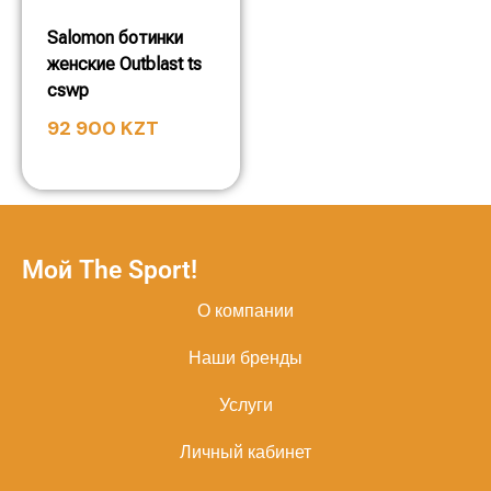
Salomon ботинки
женские Outblast ts
cswp
92 900
KZT
Мой The Sport!
О компании
Наши бренды
Услуги
Личный кабинет