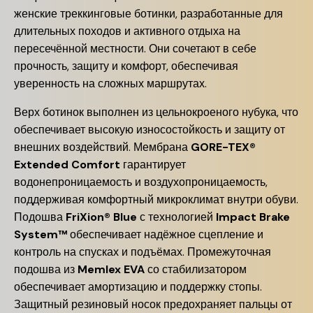
женские треккинговые ботинки, разработанные для
длительных походов и активного отдыха на
пересечённой местности.
Они сочетают в себе
прочность, защиту и комфорт, обеспечивая
уверенность на сложных маршрутах.
Верх ботинок выполнен из цельнокроеного нубука, что
обеспечивает высокую износостойкость и защиту от
внешних воздействий.
Мембрана
GORE-TEX®
Extended Comfort
гарантирует
водонепроницаемость и воздухопроницаемость,
поддерживая комфортный микроклимат внутри обуви.
Подошва
FriXion® Blue
с технологией
Impact Brake
System™
обеспечивает надёжное сцепление и
контроль на спусках и подъёмах.
Промежуточная
подошва из
Memlex EVA
со стабилизатором
обеспечивает амортизацию и поддержку стопы.
Защитный резиновый носок предохраняет пальцы от