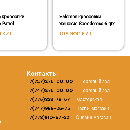
 кроссовки
Salomon кроссовки
 Patrol
женские Speedcross 6 gtx
0
KZT
106 900
KZT
Контакты
+
7(727)275‒00‒00
— Торговый зал
+7(747)275‒00‒00
— Торговый зал
+7(775)833‒78‒57
— Мастерская
+7(747)969-25-75
— Каспи магазин
+7(778)910-57-32
— Онлайн магазин
ие