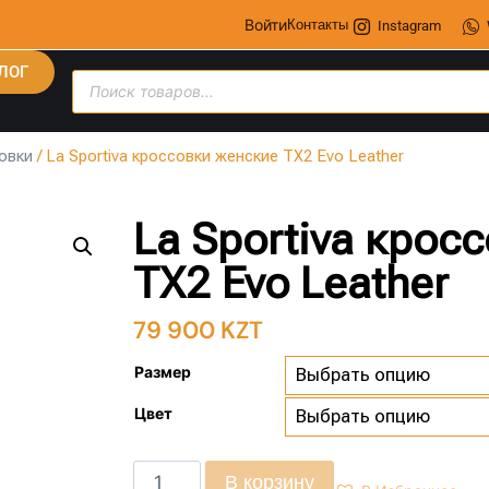
Войти
Контакты
Instagram
ЛОГ
овки
/ La Sportiva кроссовки женские TX2 Evo Leather
La Sportiva крос
TX2 Evo Leather
79 900
KZT
Размер
Цвет
В корзину