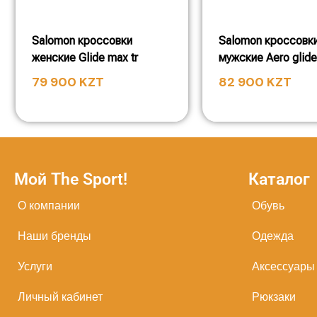
Salomon кроссовки
Salomon кроссовк
женские Glide max tr
мужские Aero glide
79 900
KZT
82 900
KZT
Мой The Sport!
Каталог
О компании
Обувь
Наши бренды
Одежда
Услуги
Аксессуары
Личный кабинет
Рюкзаки