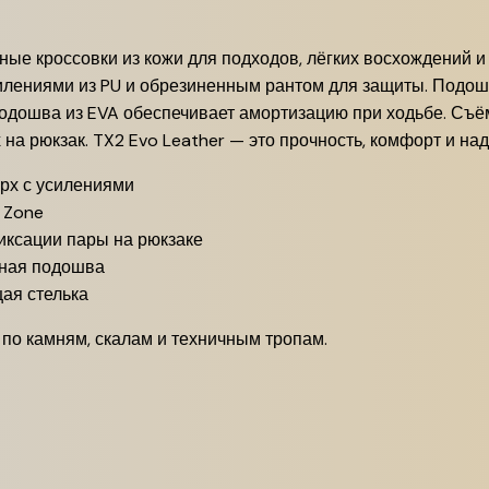
ьные кроссовки из кожи для подходов, лёгких восхождений и
илениями из PU и обрезиненным рантом для защиты. Подо
подошва из EVA обеспечивает амортизацию при ходьбе. Съ
 на рюкзак. TX2 Evo Leather — это прочность, комфорт и на
рх с усилениями
 Zone
иксации пары на рюкзаке
ная подошва
ая стелька
 по камням, скалам и техничным тропам.