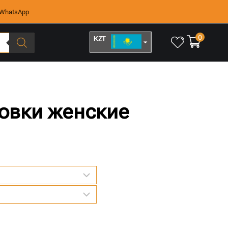
WhatsApp
0
KZT
RUB
совки женские