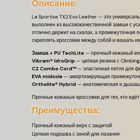
Описание:
La Sportiva TX2 Evo Leather — это универсал
выполнен из высококачественной замши с ус
отлично держит на скалах, а промежуточная 
скреплять кроссовки между собой и вешать их
Замша + PU TechLite
— прочный кожаный ве
Vibram® IdroGrip
— цепкая резина с Climbing
C2 Combo Cord™
— эластичная петля для ф
EVA midsole
— амортизирующая промежуточ
Ortholite® Hybrid
— анатомическая и дышащ
Прочные кожаные кроссовки для тех, кто идёт
Преимущества:
Прочный кожаный верх с защитой
Цепкая подошва с зоной для лазания