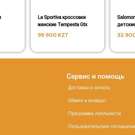
и
La Sportiva кроссовки
Salomon
женские Tempesta Gtx
детские
99 900
KZT
32 90
Сервис и помощь
Доставка и оплата
Обмен и возврат
Программа лояльности
Пользовательское соглашен