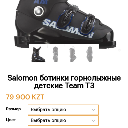
Salomon ботинки горнолыжные
детские Team T3
79 900
KZT
Размер
Цвет