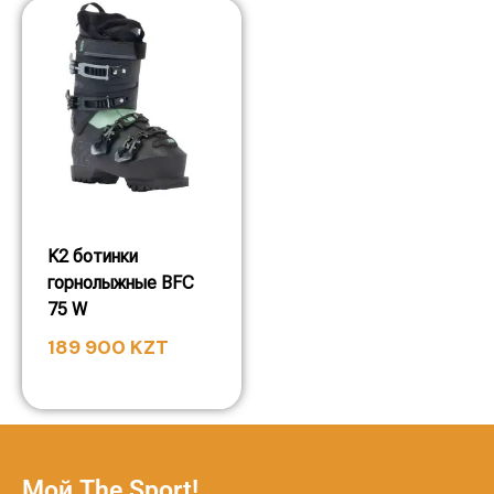
K2 ботинки
горнолыжные BFC
75 W
189 900
KZT
Мой The Sport!