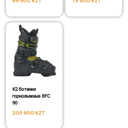
69 900
KZT
79 900
KZT
K2 ботинки
горнолыжные BFC
90
205 900
KZT