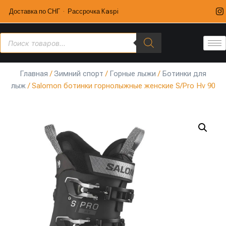
Доставка по СНГ · Рассрочка Kaspi
Главная
/
Зимний спорт
/
Горные лыжи
/
Ботинки для
лыж
/ Salomon ботинки горнолыжные женские S/Pro Hv 90