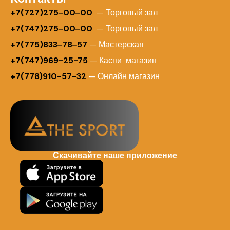
+
7(727)275‒00‒00
— Торговый зал
+7(747)275‒00‒00
— Торговый зал
+7(775)833‒78‒57
— Мастерская
+7(747)969-25-75
— Каспи магазин
+7(778)910-57-32
— Онлайн магазин
Скачивайте наше приложение