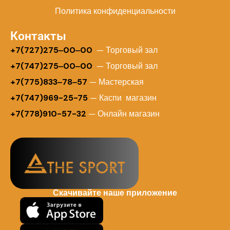
Политика конфиденциальности
Контакты
+
7(727)275‒00‒00
— Торговый зал
+7(747)275‒00‒00
— Торговый зал
+7(775)833‒78‒57
— Мастерская
+7(747)969-25-75
— Каспи магазин
+7(778)910-57-32
— Онлайн магазин
Скачивайте наше приложение