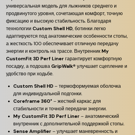
универсальная модель для лыжников среднего и
продвинутого уровня, сочетающая комфорт, точную
фиксацию и высокую стабильность. Благодаря
технологии
Custom Shell HD
, ботинки легко
адаптируются под анатомические особенности стопы,
а жесткость 100 обеспечивает отличную передачу
энергии и контроль на трассе. Внутренник
My
CustomFit 3D Perf Liner
гарантирует комфортную
посадку, а подошва
GripWalk®
улучшает сцепление и
удобство при ходьбе.
Custom Shell HD
– термоформуемая оболочка
для индивидуальной подгонки.
Coreframe 360°
– жесткий каркас для
стабильности и точной передачи энергии.
My CustomFit 3D Perf Liner
– анатомический
внутренник с дополнительной поддержкой стопы.
Sense Amplifier
– улучшает маневренность и