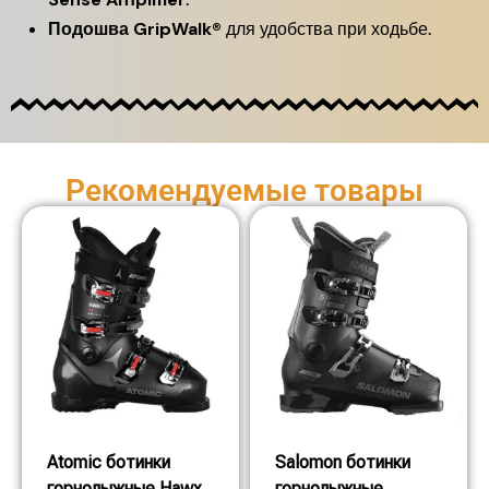
Подошва
GripWalk®
для удобства при ходьбе.
Рекомендуемые товары
Atomic ботинки
Salomon ботинки
горнолыжные Hawx
горнолыжные