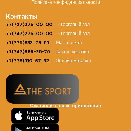
Политика конфиденциальности
Контакты
+
7(727)275‒00‒00
— Торговый зал
+7(747)275‒00‒00
— Торговый зал
+7(775)833‒78‒57
— Мастерская
+7(747)969-25-75
— Каспи магазин
+7(778)910-57-32
— Онлайн магазин
Скачивайте наше приложение