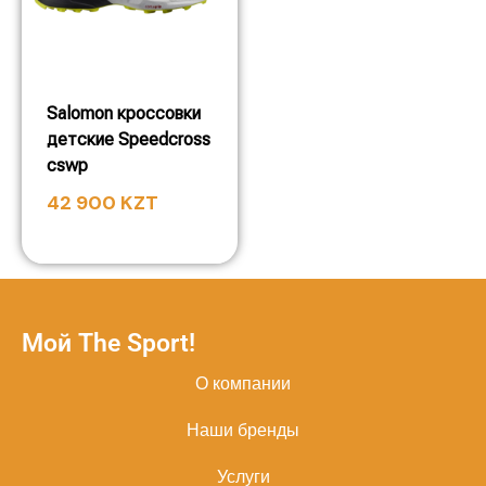
Salomon кроссовки
детские Speedcross
cswp
42 900
KZT
Мой The Sport!
О компании
Наши бренды
Услуги