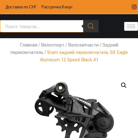
Доставка по СНГ · Рассрочка Kaspi
Главная
/
Велоспорт
/
Велозапчасти
/
Задний
переключатель
/ Sram задний переключатель SX Eagle
Aluminum 12 Speed Black A1