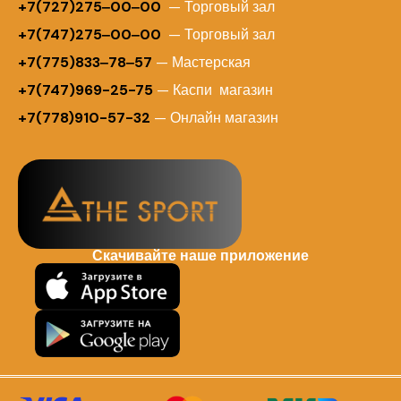
+
7(727)275‒00‒00
— Торговый зал
+7(747)275‒00‒00
— Торговый зал
+7(775)833‒78‒57
— Мастерская
+7(747)969-25-75
— Каспи магазин
+7(778)910-57-32
— Онлайн магазин
Скачивайте наше приложение