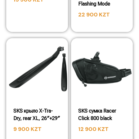
Flashing Mode
22 900
KZT
SKS крыло X-Tra-
SKS сумка Racer
Dry, rear XL, 26″+29″
Click 800 black
9 900
KZT
12 900
KZT