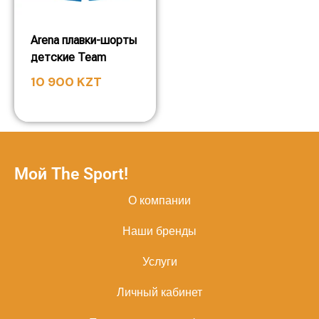
Arena плавки-шорты
детские Team
10 900
KZT
Мой The Sport!
О компании
Наши бренды
Услуги
Личный кабинет