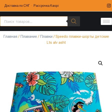
Доставка по СНГ · Рассрочка Kaspi
Главная
/
Плавание
/
Плавки
/ Speedo плавки-шорты детские
Lts alv asht