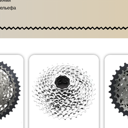
сиями
рельефа