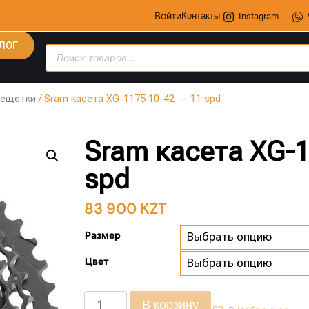
Войти
Контакты
Instagram
ЛОГ
рещетки
/ Sram касета XG-1175 10-42 — 11 spd
Sram касета XG-
spd
83 900
KZT
Размер
Цвет
В корзину