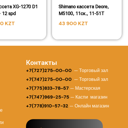
ссета XG-1270 D1
Shimano кассета Deore,
 12 spd
M5100, 11ск., 11-51T
00
KZT
43 900
KZT
Контакты
+
7(727)275‒00‒00
— Торговый зал
+7(747)275‒00‒00
— Торговый зал
+7(775)833‒78‒57
— Мастерская
+7(747)969-25-75
— Каспи магазин
+7(778)910-57-32
— Онлайн магазин
ие
ти