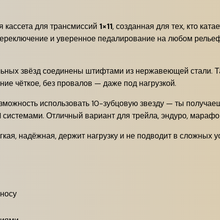
я кассета для трансмиссий
1×11
, созданная для тех, кто кат
ереключение и уверенное педалирование на любом рельеф
тальных звёзд соединены штифтами из нержавеющей стали. Та
ние чёткое, без провалов — даже под нагрузкой.
возможность использовать 10-зубцовую звезду — ты получа
1
системами. Отличный вариант для трейла, эндуро, марафон
гкая, надёжная, держит нагрузку и не подводит в сложных у
зносу