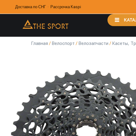
Доставка по СНГ · Рассрочка Kaspi
КАТА
Главная
/
Велоспорт
/
Велозапчасти
/
Касеты, Т