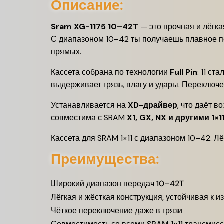
Описание:
Sram XG-1175 10–42T
— это прочная и лёгка
С диапазоном 10–42 ты получаешь плавное п
прямых.
Кассета собрана по технологии
Full Pin
: 11 с
выдерживает грязь, влагу и удары. Переключе
Устанавливается на
XD-драйвер
, что даёт 
совместима с SRAM
X1, GX, NX и другими 1×1
Кассета для SRAM 1×11 с диапазоном 10–42. Лё
Преимущества:
Широкий диапазон передач 10–42T
Лёгкая и жёсткая конструкция, устойчивая к и
Чёткое переключение даже в грязи