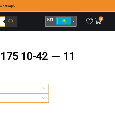
WhatsApp
0
KZT
RUB
1175 10-42 — 11