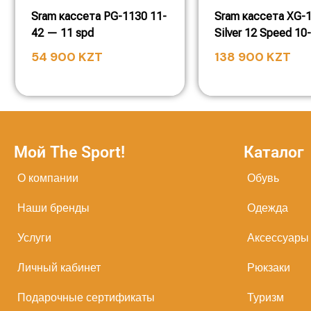
Sram кассета PG-1130 11-
Sram кассета XG-
42 — 11 spd
Silver 12 Speed 10
54 900
KZT
138 900
KZT
Мой The Sport!
Каталог
О компании
Обувь
Наши бренды
Одежда
Услуги
Аксессуары
Личный кабинет
Рюкзаки
Подарочные сертификаты
Туризм