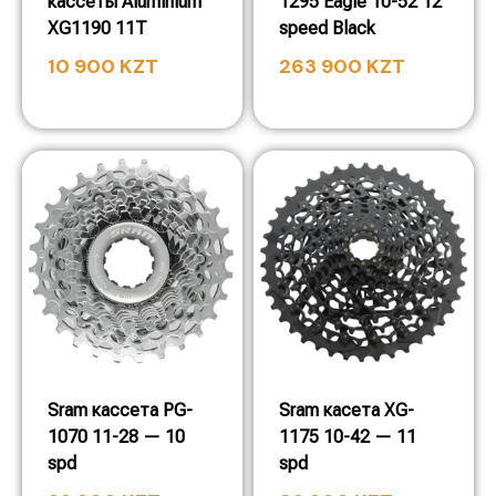
кассеты Aluminium
1295 Eagle 10-52 12
XG1190 11T
speed Black
10 900
KZT
263 900
KZT
Sram кассета PG-
Sram касета XG-
1070 11-28 — 10
1175 10-42 — 11
spd
spd