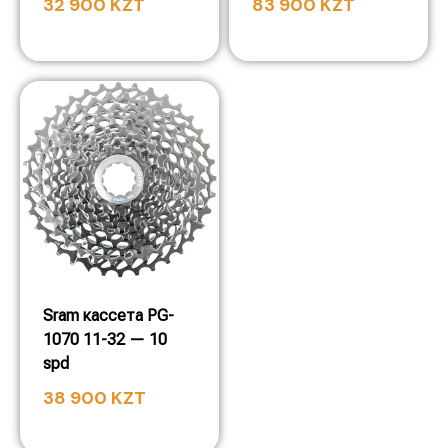
32 900
KZT
83 900
KZT
Sram кассета PG-
1070 11-32 — 10
spd
38 900
KZT