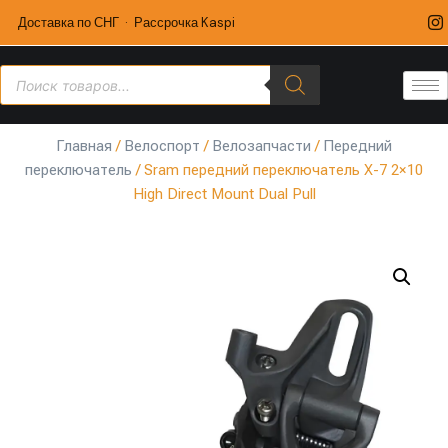
Доставка по СНГ · Рассрочка Kaspi
Главная
/
Велоспорт
/
Велозапчасти
/
Передний
переключатель
/ Sram передний переключатель X-7 2×10
High Direct Mount Dual Pull