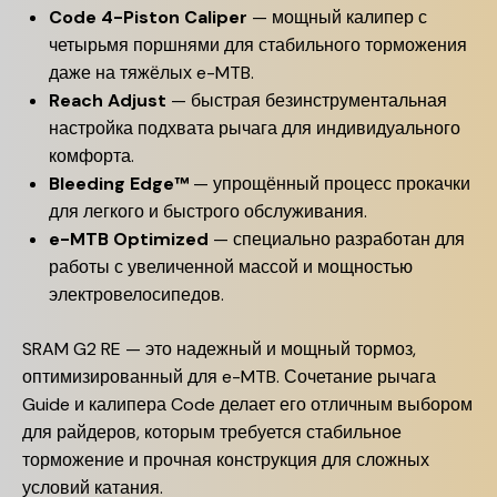
Code 4-Piston Caliper
— мощный калипер с
четырьмя поршнями для стабильного торможения
даже на тяжёлых e-MTB.
Reach Adjust
— быстрая безинструментальная
настройка подхвата рычага для индивидуального
комфорта.
Bleeding Edge™
— упрощённый процесс прокачки
для легкого и быстрого обслуживания.
e-MTB Optimized
— специально разработан для
работы с увеличенной массой и мощностью
электровелосипедов.
SRAM G2 RE — это надежный и мощный тормоз,
оптимизированный для e-MTB. Сочетание рычага
Guide и калипера Code делает его отличным выбором
для райдеров, которым требуется стабильное
торможение и прочная конструкция для сложных
условий катания.