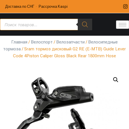
Доставка по СНГ · Рассрочка Kaspi
Главная
/
Велоспорт
/
Велозапчасти
/
Велосипедные
тормоза
/ Sram тормоз дисковый G2 RE (E-MTB) Guide Lever
Code 4Piston Caliper Gloss Black Rear 1800mm Hose