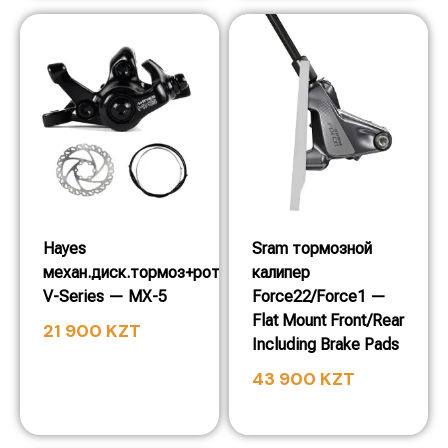
Hayes
Sram тормозной
механ.диск.тормоз+ротор
калипер
V-Series — MX-5
Force22/Force1 —
Flat Mount Front/Rear
21 900
KZT
Including Brake Pads
43 900
KZT