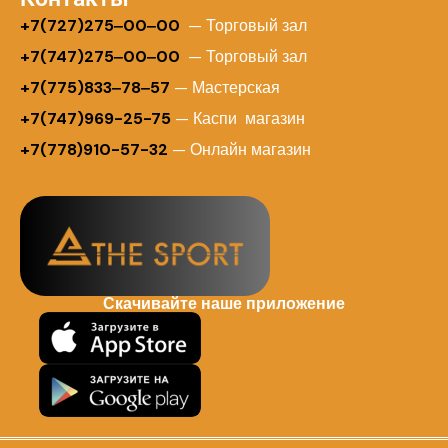
+
7(727)275‒00‒00
— Торговый зал
+7(747)275‒00‒00
— Торговый зал
+7(775)833‒78‒57
— Мастерская
+7(747)969-25-75
— Каспи магазин
+7(778)910-57-32
— Онлайн магазин
Скачивайте наше приложение