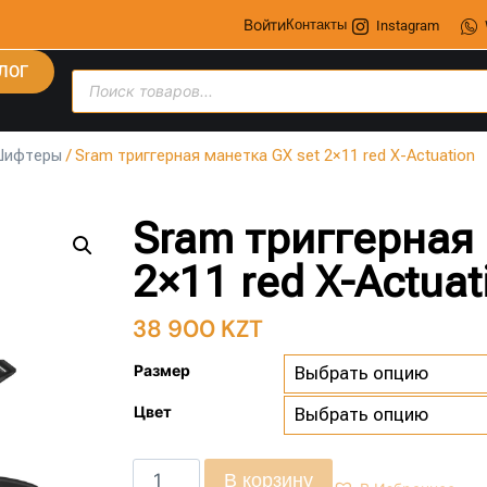
Войти
Контакты
Instagram
ЛОГ
Шифтеры
/ Sram триггерная манетка GX set 2×11 red X-Actuation
Sram триггерная 
2×11 red X-Actuat
38 900
KZT
Размер
Цвет
В корзину