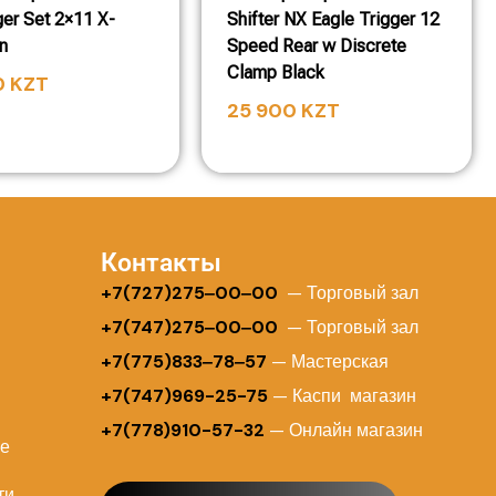
ger Set 2×11 X-
Shifter NX Eagle Trigger 12
n
Speed Rear w Discrete
Clamp Black
0
KZT
25 900
KZT
Контакты
+
7(727)275‒00‒00
— Торговый зал
+7(747)275‒00‒00
— Торговый зал
+7(775)833‒78‒57
— Мастерская
+7(747)969-25-75
— Каспи магазин
+7(778)910-57-32
— Онлайн магазин
ие
ти