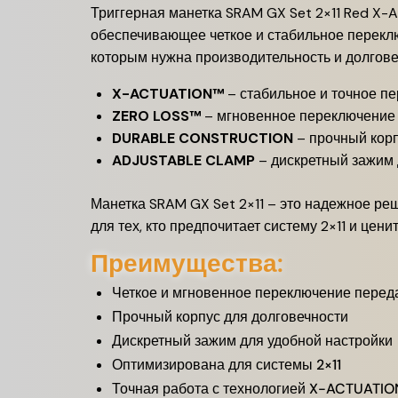
Триггерная манетка SRAM GX Set 2×11 Red X-A
обеспечивающее четкое и стабильное переклю
которым нужна производительность и долгове
X-ACTUATION™
– стабильное и точное пе
ZERO LOSS™
– мгновенное переключение 
DURABLE CONSTRUCTION
– прочный корп
ADJUSTABLE CLAMP
– дискретный зажим 
Манетка SRAM GX Set 2×11 – это надежное р
для тех, кто предпочитает систему 2×11 и цен
Преимущества:
Четкое и мгновенное переключение перед
Прочный корпус для долговечности
Дискретный зажим для удобной настройки
Оптимизирована для системы 2×11
Точная работа с технологией X-ACTUATI