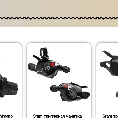
himano
Sram триггерная манетка
Sram тр