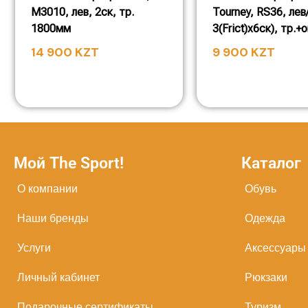
M3010, лев, 2ск, тр.
Tourney, RS36, лев
1800мм
3(Frict)x6ск), тр.+
14 900
KZT
9 900
KZT
Мой The Sport!
Каталог
О компании
Обувь
Наши бренды
Одежда
Услуги
Аксессуары
Личный кабинет
Рюкзаки
Подарочные сертификаты
Туризм