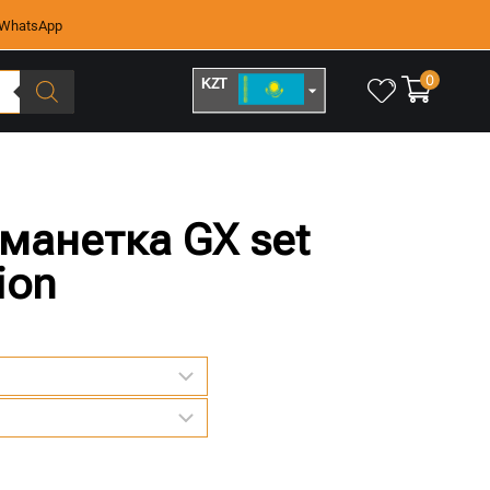
WhatsApp
0
KZT
RUB
манетка GX set
ion