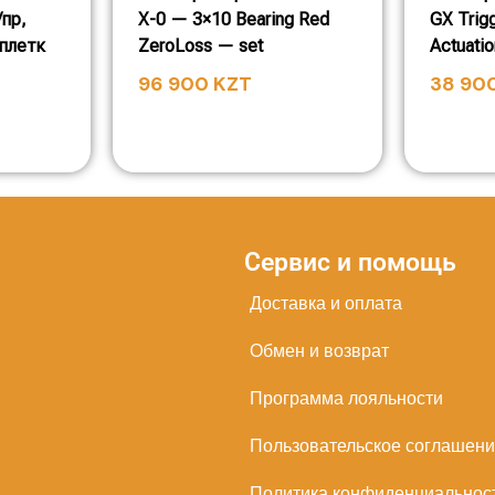
/пр,
X-0 — 3×10 Bearing Red
GX Trig
оплетк
ZeroLoss — set
Actuatio
96 900
KZT
38 90
Сервис и помощь
Доставка и оплата
Обмен и возврат
Программа лояльности
Пользовательское соглашен
Политика конфиденциальнос