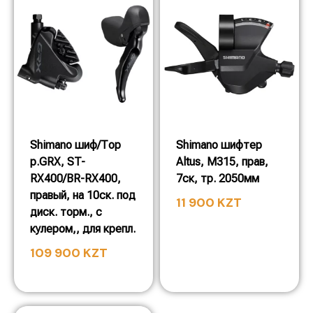
Shimano шиф/Тор
Shimano шифтер
р.GRX, ST-
Altus, M315, прав,
RX400/BR-RX400,
7ск, тр. 2050мм
правый, на 10ск. под
11 900
KZT
диск. торм., c
кулером,, для крепл.
109 900
KZT