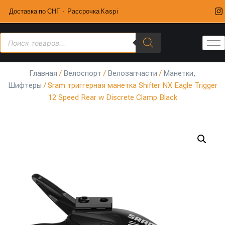
Доставка по СНГ · Рассрочка Kaspi
Главная
/
Велоспорт
/
Велозапчасти
/
Манетки,
Шифтеры
/ Sram триггерная манетка Shifter NX Eagle Trigger
12 Speed Rear w Discrete Clamp Black