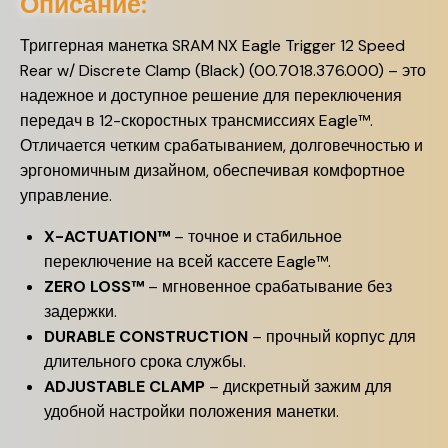
Описание:
Триггерная манетка SRAM NX Eagle Trigger 12 Speed
Rear w/ Discrete Clamp (Black) (00.7018.376.000) – это
надежное и доступное решение для переключения
передач в 12-скоростных трансмиссиях Eagle™.
Отличается четким срабатыванием, долговечностью и
эргономичным дизайном, обеспечивая комфортное
управление.
X-ACTUATION™
– точное и стабильное
переключение на всей кассете Eagle™.
ZERO LOSS™
– мгновенное срабатывание без
задержки.
DURABLE CONSTRUCTION
– прочный корпус для
длительного срока службы.
ADJUSTABLE CLAMP
– дискретный зажим для
удобной настройки положения манетки.