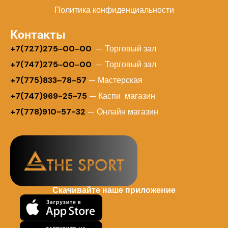
Политика конфиденциальности
Контакты
+
7(727)275‒00‒00
— Торговый зал
+7(747)275‒00‒00
— Торговый зал
+7(775)833‒78‒57
— Мастерская
+7(747)969-25-75
— Каспи магазин
+7(778)910-57-32
— Онлайн магазин
Скачивайте наше приложение