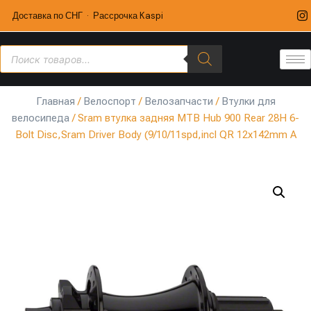
Доставка по СНГ · Рассрочка Kaspi
Главная
/
Велоспорт
/
Велозапчасти
/
Втулки для
велосипеда
/ Sram втулка задняя MTB Hub 900 Rear 28H 6-
Bolt Disc,Sram Driver Body (9/10/11spd,incl QR 12x142mm A