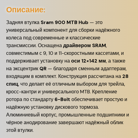
Описание:
Задняя втулка
Sram 900 MTB Hub
— это
универсальный компонент для сборки надёжного
колеса под современные и классические
трансмиссии. Оснащена
драйвером SRAM
,
совместимым с 9, 10 и 11-скоростными кассетами, и
поддерживает установку на
оси 12×142 мм
, а также
на эксцентрик
QR
— благодаря сменным адаптерам,
входящим в комплект. Конструкция рассчитана на
28
спиц
, что делает её отличным выбором для трейла,
кросс-кантри и универсального MTB. Крепление
ротора по стандарту
6-Bolt
обеспечивает простую и
надёжную установку дискового тормоза.
Алюминиевый корпус, промышленные подшипники и
чёрное анодирование завершают надёжный облик
этой втулки.