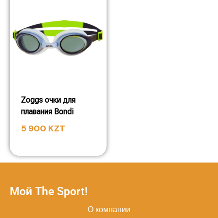
Zoggs очки для
плавания Bondi
5 900
KZT
Мой The Sport!
О компании