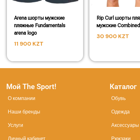
Arena шорты мужские
Rip Curl шорты пл
пляжные Fundamentals
мужские Combined
arena logo
30 900
KZT
11 900
KZT
Мой The Sport!
Каталог
О компании
Обувь
Наши бренды
Одежда
Услуги
Аксессуары
Личный кабинет
Рюкзаки