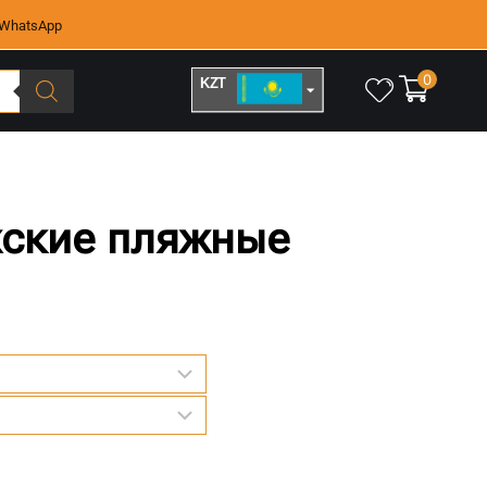
WhatsApp
0
KZT
RUB
жские пляжные