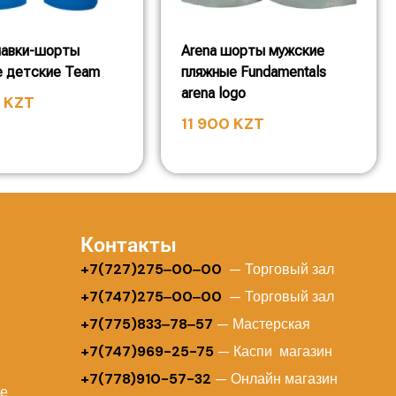
лавки-шорты
Arena шорты мужские
е детские Team
пляжные Fundamentals
arena logo
0
KZT
11 900
KZT
Контакты
+
7(727)275‒00‒00
— Торговый зал
+7(747)275‒00‒00
— Торговый зал
+7(775)833‒78‒57
— Мастерская
+7(747)969-25-75
— Каспи магазин
+7(778)910-57-32
— Онлайн магазин
ие