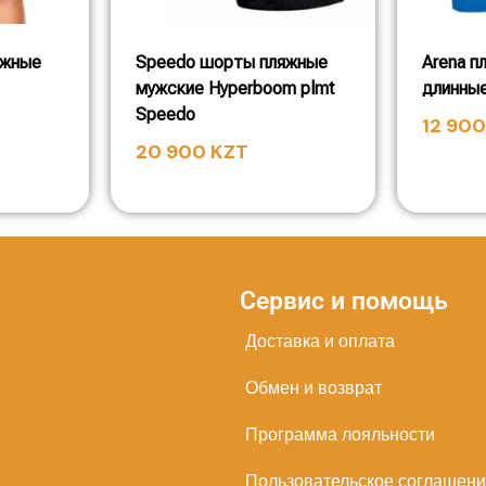
яжные
Speedo шорты пляжные
Arena п
мужские Hyperboom plmt
длинны
Speedo
12 90
20 900
KZT
Сервис и помощь
Доставка и оплата
Обмен и возврат
Программа лояльности
Пользовательское соглашен