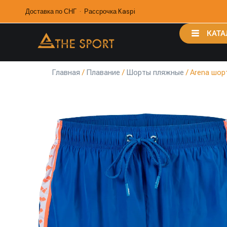
Доставка по СНГ · Рассрочка Kaspi
КАТА
Главная
/
Плавание
/
Шорты пляжные
/ Arena шор