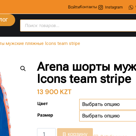
Войти
Контакты
Instagram
ЛОГ
ты мужские пляжные Icons team stripe
Arena шорты му
Icons team stripe
13 900
KZT
Цвет
Размер
В корзину