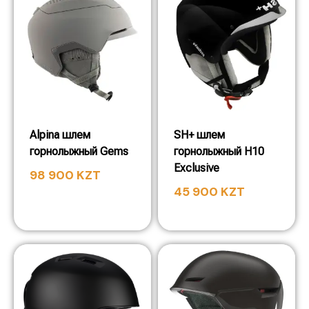
Alpina шлем
SH+ шлем
горнолыжный Gems
горнолыжный H10
Exclusive
98 900
KZT
45 900
KZT