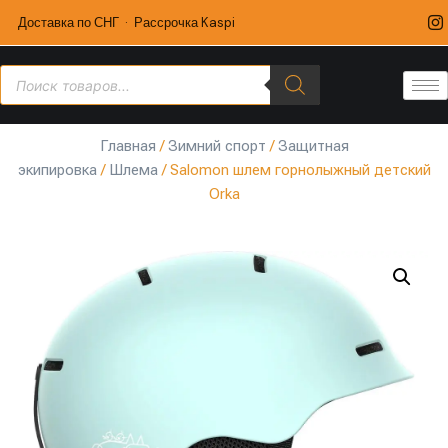
Доставка по СНГ · Рассрочка Kaspi
Главная
/
Зимний спорт
/
Защитная
экипировка
/
Шлема
/ Salomon шлем горнолыжный детский
Orka