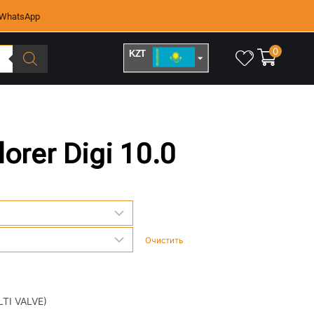
WhatsApp
0
KZT
RUB
orer Digi 10.0
Очистить
LTI VALVE)