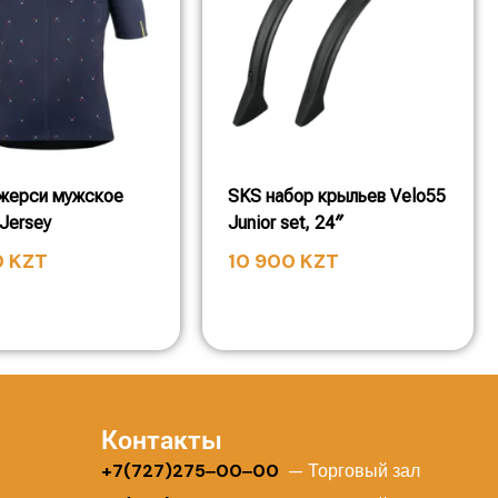
джерси мужское
SKS набор крыльев Velo55
Jersey
Junior set, 24″
0
KZT
10 900
KZT
Контакты
+
7(727)275‒00‒00
— Торговый зал