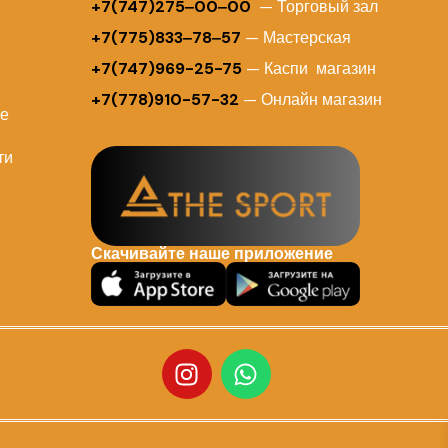
+7(747)275‒00‒00
— Торговый зал
+7(775)833‒78‒57
— Мастерская
+7(747)969-25-75
— Каспи магазин
+7(778)910-57-32
— Онлайн магазин
ие
ти
Скачивайте наше приложение