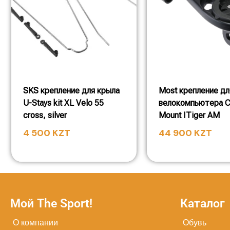
SKS крепление для крыла
Most крепление дл
U-Stays kit XL Velo 55
велокомпьютера C
cross, silver
Mount ITiger AM
4 500
KZT
44 900
KZT
Мой The Sport!
Каталог
О компании
Обувь