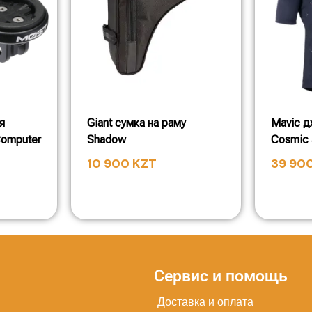
я
Giant сумка на раму
Mavic 
omputer
Shadow
Cosmic 
10 900
KZT
39 90
Сервис и помощь
Доставка и оплата