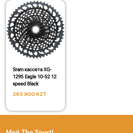
Sram кассета XG-
1295 Eagle 10-52 12
speed Black
263 900
KZT
Мой The Sport!