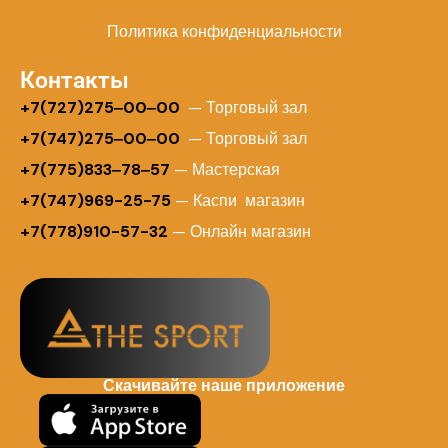
Политика конфиденциальности
Контакты
+
7(727)275‒00‒00
— Торговый зал
+7(747)275‒00‒00
— Торговый зал
+7(775)833‒78‒57
— Мастерская
+7(747)969-25-75
— Каспи магазин
+7(778)910-57-32
— Онлайн магазин
Скачивайте наше приложение